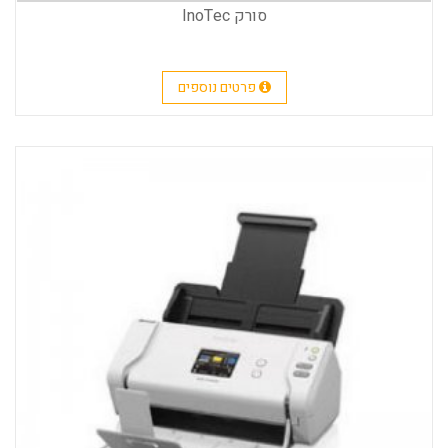
סורק InoTec
פרטים נוספים