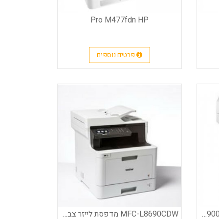
Pro ‎M477fdn HP
פרטים נוספים
מדפסת משולבת MFC-L8900CDW brother
MFC-L8690CDW מדפסת לייזר צבעונית brother