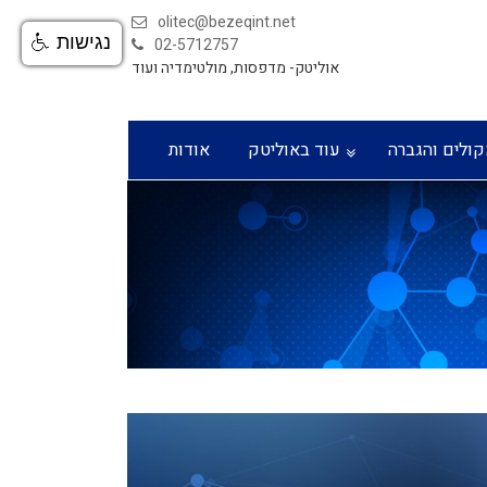
olitec@bezeqint.net
נגישות
02-5712757
אוליטק- מדפסות, מולטימדיה ועוד
קולים והגברה
עוד באוליטק
אודות